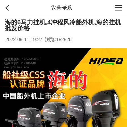
设备采购
海的6马力挂机,4冲程风冷船外机,海的挂机
首页
批发价格
2022-09-11 19:27 浏览:
182826
分类
搜索
登录