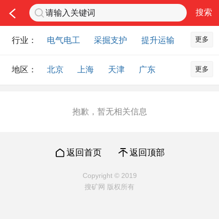
更多
行业：
电气电工
采掘支护
提升运输
通风防尘
仪器仪表
通信设备
更多
地区：
北京
上海
天津
广东
排水设备
钻探设备
非金属品
重庆
河北
河南
山西
工程机械
选矿设备
节能环保
山东
内蒙古
黑龙江
吉林
化工化学
安防设备
矿用物资
抱歉，暂无相关信息
辽宁
江苏
浙江
湖北
应急救援
智能制造
原材料市场
湖南
安徽
广西
福建
农业机械
交通机械
零部件
返回首页
返回顶部
江西
陕西
四川
贵州
其他市场
云南
西藏
甘肃
青海
Copyright © 2019
搜矿网 版权所有
宁夏
海南
新疆
台湾
香港
澳门
国外地区