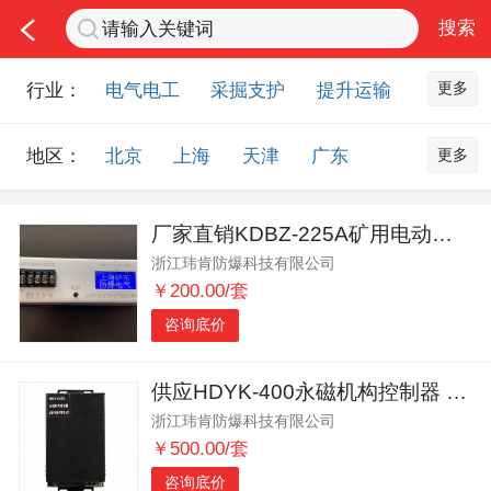
更多
行业：
电气电工
采掘支护
提升运输
通风防尘
仪器仪表
通信设备
更多
地区：
北京
上海
天津
广东
排水设备
钻探设备
非金属品
重庆
河北
河南
山西
工程机械
选矿设备
节能环保
厂家直销KDBZ-225A矿用电动机智能综合保护器
山东
内蒙古
黑龙江
吉林
化工化学
安防设备
矿用物资
浙江玮肯防爆科技有限公司
辽宁
江苏
浙江
湖北
应急救援
智能制造
原材料市场
￥200.00/套
湖南
安徽
广西
福建
农业机械
交通机械
零部件
咨询底价
江西
陕西
四川
贵州
其他市场
云南
西藏
甘肃
青海
供应HDYK-400永磁机构控制器 厂家直销 价格合理
浙江玮肯防爆科技有限公司
宁夏
海南
新疆
台湾
￥500.00/套
香港
澳门
国外地区
咨询底价