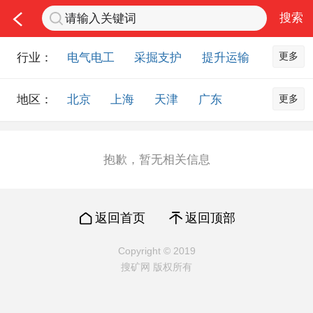
更多
行业：
电气电工
采掘支护
提升运输
通风防尘
仪器仪表
通信设备
更多
地区：
北京
上海
天津
广东
排水设备
钻探设备
非金属品
重庆
河北
河南
山西
工程机械
选矿设备
节能环保
山东
内蒙古
黑龙江
吉林
化工化学
安防设备
矿用物资
抱歉，暂无相关信息
辽宁
江苏
浙江
湖北
应急救援
智能制造
原材料市场
湖南
安徽
广西
福建
农业机械
交通机械
零部件
返回首页
返回顶部
江西
陕西
四川
贵州
其他市场
云南
西藏
甘肃
青海
Copyright © 2019
搜矿网 版权所有
宁夏
海南
新疆
台湾
香港
澳门
国外地区