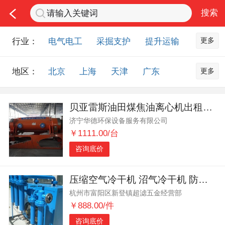
更多
行业：
电气电工
采掘支护
提升运输
通风防尘
排水设备
钻探物探
更多
地区：
北京
上海
天津
广东
洗煤选煤
监测监控
通信信号
重庆
河北
河南
山西
非金属品
应急救援
节能环保
贝亚雷斯油田煤焦油离心机出租鑫鸿蒙厂家
山东
内蒙古
黑龙江
吉林
化工化学
智能制造
配件部件
济宁华德环保设备服务有限公司
辽宁
江苏
浙江
湖北
科研项目
培训认证
其他市场
￥1111.00/台
湖南
安徽
广西
福建
咨询底价
江西
陕西
四川
贵州
云南
西藏
甘肃
青海
压缩空气冷干机 沼气冷干机 防爆型冷干机
杭州市富阳区新登镇超滤五金经营部
宁夏
海南
新疆
台湾
￥888.00/件
香港
澳门
国外地区
咨询底价