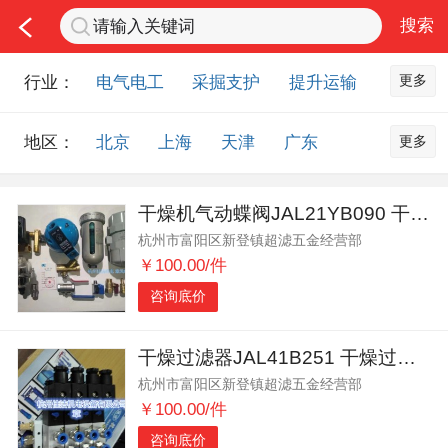
更多
行业：
电气电工
采掘支护
提升运输
通风防尘
监测监控
通信信号
更多
地区：
北京
上海
天津
广东
排水设备
钻探物探
洗煤选煤
重庆
河北
河南
山西
非金属品
应急救援
节能环保
干燥机气动蝶阀JAL21YB090 干燥机止回阀32A159
山东
内蒙古
黑龙江
吉林
化工化学
智能制造
配件部件
杭州市富阳区新登镇超滤五金经营部
辽宁
江苏
浙江
湖北
科研项目
培训认证
其他市场
￥100.00/件
湖南
安徽
广西
福建
咨询底价
江西
陕西
四川
贵州
云南
西藏
甘肃
青海
干燥过滤器JAL41B251 干燥过滤器JAL41B737
杭州市富阳区新登镇超滤五金经营部
宁夏
海南
新疆
台湾
￥100.00/件
香港
澳门
国外地区
咨询底价