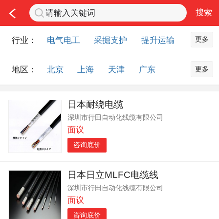
更多
行业：
电气电工
采掘支护
提升运输
通风防尘
仪器仪表
通信设备
更多
地区：
北京
上海
天津
广东
排水设备
钻探设备
非金属品
重庆
河北
河南
山西
工程机械
选矿设备
节能环保
日本耐绕电缆
山东
内蒙古
黑龙江
吉林
化工化学
安防设备
矿用物资
深圳市行田自动化线缆有限公司
辽宁
江苏
浙江
湖北
应急救援
智能制造
原材料市场
面议
湖南
安徽
广西
福建
农业机械
交通机械
零部件
咨询底价
江西
陕西
四川
贵州
其他市场
云南
西藏
甘肃
青海
日本日立MLFC电缆线
深圳市行田自动化线缆有限公司
宁夏
海南
新疆
台湾
面议
香港
澳门
国外地区
咨询底价