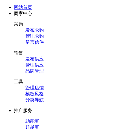
网站首页
商家中心
采购
发布求购
管理求购
留言信件
销售
发布供应
管理供应
品牌管理
工具
管理店铺
模板风格
分类导航
推广服务
助能宝
超越宝