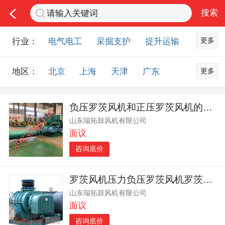
更多
行业：
电气电工
采掘支护
提升运输
通风防尘
仪器仪表
通信设备
更多
地区：
北京
上海
天津
广东
排水设备
钻探设备
非金属品
重庆
河北
河南
山西
工程机械
选矿设备
节能环保
负压罗茨风机和正压罗茨风机的不同
山东
内蒙古
黑龙江
吉林
化工化学
安防设备
矿用物资
山东瑞拓鼓风机有限公司
辽宁
江苏
浙江
湖北
应急救援
智能制造
原材料市场
面议
湖南
安徽
广西
福建
农业机械
交通机械
零部件
咨询底价
江西
陕西
四川
贵州
其他市场
云南
西藏
甘肃
青海
罗茨风机压力负压罗茨风机罗茨真空泵
山东瑞拓鼓风机有限公司
宁夏
海南
新疆
台湾
面议
香港
澳门
国外地区
咨询底价