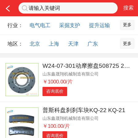
更多
行业：
电气电工
采掘支护
提升运输
通风防尘
仪器仪表
通信设备
更多
地区：
北京
上海
天津
广东
排水设备
钻探设备
非金属品
重庆
河北
河南
山西
工程机械
选矿设备
节能环保
W24-07-301动摩擦盘508725 24寸
山东
内蒙古
黑龙江
吉林
化工化学
安防设备
矿用物资
山东鑫晟翔机械制造有限公司
辽宁
江苏
浙江
湖北
应急救援
智能制造
原材料市场
￥1000.00/片
湖南
安徽
广西
福建
农业机械
交通机械
零部件
咨询底价
江西
陕西
四川
贵州
其他市场
云南
西藏
甘肃
青海
普斯科盘刹刹车块KQ-22 KQ-21
山东鑫晟翔机械制造有限公司
宁夏
海南
新疆
台湾
￥100.00/片
香港
澳门
国外地区
咨询底价