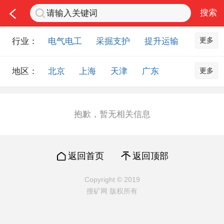
更多
行业：
电气电工
采掘支护
提升运输
通风防尘
仪器仪表
通信设备
更多
地区：
北京
上海
天津
广东
排水设备
钻探设备
非金属品
重庆
河北
河南
山西
工程机械
选矿设备
节能环保
山东
内蒙古
黑龙江
吉林
化工化学
安防设备
矿用物资
抱歉，暂无相关信息
辽宁
江苏
浙江
湖北
应急救援
智能制造
原材料市场
湖南
安徽
广西
福建
农业机械
交通机械
零部件
返回首页
返回顶部
江西
陕西
四川
贵州
其他市场
云南
西藏
甘肃
青海
Copyright © 2019
搜矿网 版权所有
宁夏
海南
新疆
台湾
香港
澳门
国外地区