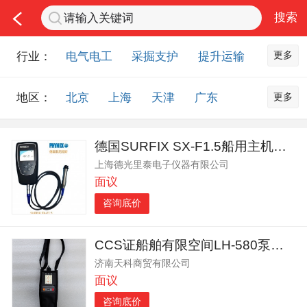
更多
行业：
电气电工
采掘支护
提升运输
通风防尘
仪器仪表
通信设备
更多
地区：
北京
上海
天津
广东
排水设备
钻探设备
非金属品
重庆
河北
河南
山西
工程机械
选矿设备
节能环保
德国SURFIX SX-F1.5船用主机活塞环涂层测厚仪
山东
内蒙古
黑龙江
吉林
化工化学
安防设备
矿用物资
上海德光里泰电子仪器有限公司
辽宁
江苏
浙江
湖北
应急救援
智能制造
原材料市场
面议
湖南
安徽
广西
福建
农业机械
交通机械
零部件
咨询底价
江西
陕西
四川
贵州
其他市场
云南
西藏
甘肃
青海
CCS证船舶有限空间LH-580泵吸复合式多气体检测仪
济南天科商贸有限公司
宁夏
海南
新疆
台湾
面议
香港
澳门
国外地区
咨询底价