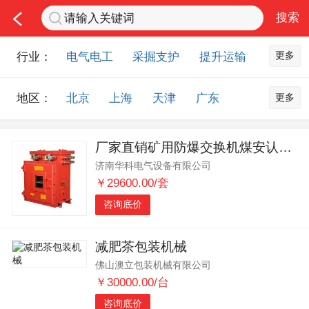
更多
行业：
电气电工
采掘支护
提升运输
通风防尘
仪器仪表
通信设备
更多
地区：
北京
上海
天津
广东
排水设备
钻探设备
非金属品
重庆
河北
河南
山西
工程机械
选矿设备
节能环保
厂家直销矿用防爆交换机煤安认证安标网可查KJJ127煤矿防爆交换机
山东
内蒙古
黑龙江
吉林
化工化学
安防设备
矿用物资
济南华科电气设备有限公司
辽宁
江苏
浙江
湖北
应急救援
智能制造
原材料市场
￥29600.00/套
湖南
安徽
广西
福建
农业机械
交通机械
零部件
咨询底价
江西
陕西
四川
贵州
其他市场
云南
西藏
甘肃
青海
减肥茶包装机械
佛山澳立包装机械有限公司
宁夏
海南
新疆
台湾
￥30000.00/台
香港
澳门
国外地区
咨询底价