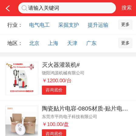
更多
行业：
电气电工
采掘支护
提升运输
通风防尘
仪器仪表
通信设备
更多
地区：
北京
上海
天津
广东
排水设备
钻探设备
非金属品
重庆
河北
河南
山西
工程机械
选矿设备
节能环保
灭火器灌装机#
山东
内蒙古
黑龙江
吉林
化工化学
安防设备
矿用物资
饶阳鸿源机械有限公司
辽宁
江苏
浙江
湖北
应急救援
智能制造
原材料市场
￥1200.00/台
湖南
安徽
广西
福建
农业机械
交通机械
零部件
咨询底价
江西
陕西
四川
贵州
其他市场
云南
西藏
甘肃
青海
陶瓷贴片电容-0805材质-贴片电容厂家
东莞市平尚电子科技有限公司
宁夏
海南
新疆
台湾
￥100.00/盘
香港
澳门
国外地区
咨询底价