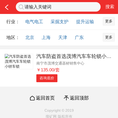
更多
行业：
电气电工
采掘支护
提升运输
通风防尘
仪器仪表
通信设备
更多
地区：
北京
上海
天津
广东
排水设备
钻探设备
非金属品
重庆
河北
河南
山西
工程机械
选矿设备
节能环保
汽车防盗首选茂博汽车车轮锁小轿车锁
山东
内蒙古
黑龙江
吉林
化工化学
安防设备
矿用物资
南宁市茂博交通器材销售中心
辽宁
江苏
浙江
湖北
应急救援
智能制造
原材料市场
￥135.00/套
湖南
安徽
广西
福建
农业机械
交通机械
零部件
咨询底价
江西
陕西
四川
贵州
其他市场
云南
西藏
甘肃
青海
返回首页
返回顶部
宁夏
海南
新疆
台湾
Copyright © 2019
香港
澳门
国外地区
搜矿网 版权所有