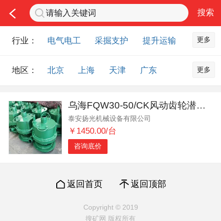
更多
行业：
电气电工
采掘支护
提升运输
通风防尘
仪器仪表
通信设备
更多
地区：
北京
上海
天津
广东
排水设备
钻探设备
非金属品
重庆
河北
河南
山西
工程机械
选矿设备
节能环保
乌海FQW30-50/CK风动齿轮潜水泵操作技巧是这样的
山东
内蒙古
黑龙江
吉林
化工化学
安防设备
矿用物资
泰安扬光机械设备有限公司
辽宁
江苏
浙江
湖北
应急救援
智能制造
原材料市场
￥1450.00/台
湖南
安徽
广西
福建
农业机械
交通机械
零部件
咨询底价
江西
陕西
四川
贵州
其他市场
云南
西藏
甘肃
青海
返回首页
返回顶部
宁夏
海南
新疆
台湾
Copyright © 2019
香港
澳门
国外地区
搜矿网 版权所有