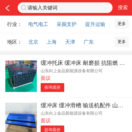
更多
行业：
电气电工
采掘支护
提升运输
通风防尘
仪器仪表
通信设备
更多
地区：
北京
上海
天津
广东
排水设备
钻探设备
非金属品
重庆
河北
河南
山西
工程机械
选矿设备
节能环保
缓冲托床 缓冲床 耐磨损 抗阻燃 山东向上金品欢迎您
山东
内蒙古
黑龙江
吉林
化工化学
安防设备
矿用物资
山东向上金品新能源设备有限公司
辽宁
江苏
浙江
湖北
应急救援
智能制造
原材料市场
面议
湖南
安徽
广西
福建
农业机械
交通机械
零部件
咨询底价
江西
陕西
四川
贵州
其他市场
云南
西藏
甘肃
青海
缓冲床 缓冲滑槽 输送机配件 山东向上金品生产
山东向上金品新能源设备有限公司
宁夏
海南
新疆
台湾
面议
香港
澳门
国外地区
咨询底价