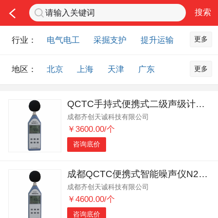
更多
行业：
电气电工
采掘支护
提升运输
通风防尘
仪器仪表
通信设备
更多
地区：
北京
上海
天津
广东
排水设备
钻探设备
非金属品
重庆
河北
河南
山西
工程机械
选矿设备
节能环保
QCTC手持式便携式二级声级计N2000
山东
内蒙古
黑龙江
吉林
化工化学
安防设备
矿用物资
成都齐创天诚科技有限公司
辽宁
江苏
浙江
湖北
应急救援
智能制造
原材料市场
￥3600.00/个
湖南
安徽
广西
福建
农业机械
交通机械
零部件
咨询底价
江西
陕西
四川
贵州
其他市场
云南
西藏
甘肃
青海
成都QCTC便携式智能噪声仪N2000
成都齐创天诚科技有限公司
宁夏
海南
新疆
台湾
￥4600.00/个
香港
澳门
国外地区
咨询底价