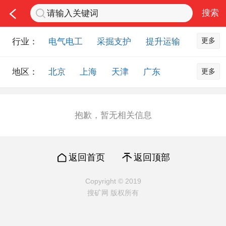
更多
行业：
电气电工
采掘支护
提升运输
通风防尘
仪器仪表
通信设备
更多
地区：
北京
上海
天津
广东
排水设备
钻探设备
非金属品
重庆
河北
河南
山西
工程机械
选矿设备
节能环保
山东
内蒙古
黑龙江
吉林
化工化学
安防设备
矿用物资
抱歉，暂无相关信息
辽宁
江苏
浙江
湖北
应急救援
智能制造
原材料市场
湖南
安徽
广西
福建
农业机械
交通机械
零部件
返回首页
返回顶部
江西
陕西
四川
贵州
其他市场
云南
西藏
甘肃
青海
Copyright © 2019
搜矿网 版权所有
宁夏
海南
新疆
台湾
香港
澳门
国外地区