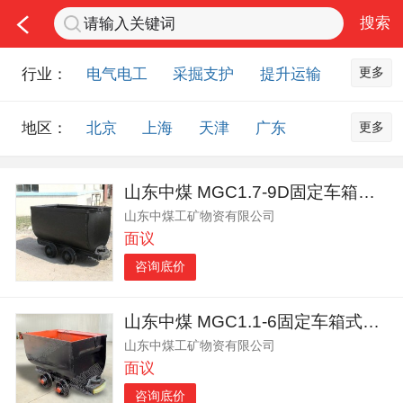
更多
行业：
电气电工
采掘支护
提升运输
通风防尘
仪器仪表
通信设备
更多
地区：
北京
上海
天津
广东
排水设备
钻探设备
非金属品
重庆
河北
河南
山西
工程机械
选矿设备
节能环保
山东中煤 MGC1.7-9D固定车箱式矿车 生产厂家
山东
内蒙古
黑龙江
吉林
化工化学
安防设备
矿用物资
山东中煤工矿物资有限公司
辽宁
江苏
浙江
湖北
应急救援
智能制造
原材料市场
面议
湖南
安徽
广西
福建
农业机械
交通机械
零部件
咨询底价
江西
陕西
四川
贵州
其他市场
云南
西藏
甘肃
青海
山东中煤 MGC1.1-6固定车箱式矿车
山东中煤工矿物资有限公司
宁夏
海南
新疆
台湾
面议
香港
澳门
国外地区
咨询底价