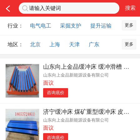
更多
行业：
电气电工
采掘支护
提升运输
通风防尘
仪器仪表
通信设备
更多
地区：
北京
上海
天津
广东
排水设备
钻探设备
非金属品
重庆
河北
河南
山西
工程机械
选矿设备
节能环保
山东向上金品缓冲床 缓冲滑槽 设计巧妙 应用广泛
山东
内蒙古
黑龙江
吉林
化工化学
安防设备
矿用物资
山东向上金品新能源设备有限公司
辽宁
江苏
浙江
湖北
应急救援
智能制造
原材料市场
面议
湖南
安徽
广西
福建
农业机械
交通机械
零部件
咨询底价
江西
陕西
四川
贵州
其他市场
云南
西藏
甘肃
青海
济宁缓冲床 煤矿重型缓冲床 皮带机阻燃抗静电缓冲床
山东向上金品新能源设备有限公司
宁夏
海南
新疆
台湾
面议
香港
澳门
国外地区
咨询底价