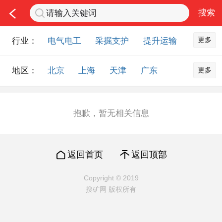
更多
行业：
电气电工
采掘支护
提升运输
通风防尘
仪器仪表
通信设备
更多
地区：
北京
上海
天津
广东
排水设备
钻探设备
非金属品
重庆
河北
河南
山西
工程机械
选矿设备
节能环保
山东
内蒙古
黑龙江
吉林
化工化学
安防设备
矿用物资
抱歉，暂无相关信息
辽宁
江苏
浙江
湖北
应急救援
智能制造
原材料市场
湖南
安徽
广西
福建
农业机械
交通机械
零部件
返回首页
返回顶部
江西
陕西
四川
贵州
其他市场
云南
西藏
甘肃
青海
Copyright © 2019
搜矿网 版权所有
宁夏
海南
新疆
台湾
香港
澳门
国外地区