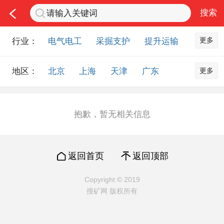
更多
行业：
电气电工
采掘支护
提升运输
通风防尘
仪器仪表
通信设备
更多
地区：
北京
上海
天津
广东
排水设备
钻探设备
非金属品
重庆
河北
河南
山西
工程机械
选矿设备
节能环保
山东
内蒙古
黑龙江
吉林
化工化学
安防设备
矿用物资
抱歉，暂无相关信息
辽宁
江苏
浙江
湖北
应急救援
智能制造
原材料市场
湖南
安徽
广西
福建
农业机械
交通机械
零部件
返回首页
返回顶部
江西
陕西
四川
贵州
其他市场
云南
西藏
甘肃
青海
Copyright © 2019
搜矿网 版权所有
宁夏
海南
新疆
台湾
香港
澳门
国外地区