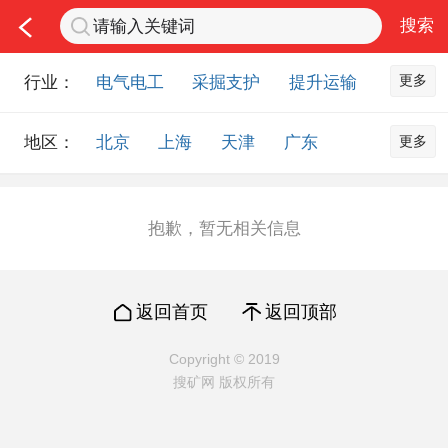
更多
行业：
电气电工
采掘支护
提升运输
通风防尘
仪器仪表
通信设备
更多
地区：
北京
上海
天津
广东
排水设备
钻探设备
非金属品
重庆
河北
河南
山西
工程机械
选矿设备
节能环保
山东
内蒙古
黑龙江
吉林
化工化学
安防设备
矿用物资
抱歉，暂无相关信息
辽宁
江苏
浙江
湖北
应急救援
智能制造
原材料市场
湖南
安徽
广西
福建
农业机械
交通机械
零部件
返回首页
返回顶部
江西
陕西
四川
贵州
其他市场
云南
西藏
甘肃
青海
Copyright © 2019
搜矿网 版权所有
宁夏
海南
新疆
台湾
香港
澳门
国外地区