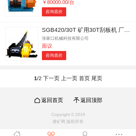
￥80000.00/台
咨询底价
SGB420/30T 矿用30T刮板机 厂家直销 刮板输送机
张家口机械科技有限公司
面议
咨询底价
1
/2
下一页
上一页
首页
尾页
返回首页
返回顶部
Copyright © 2019
搜矿网 版权所有