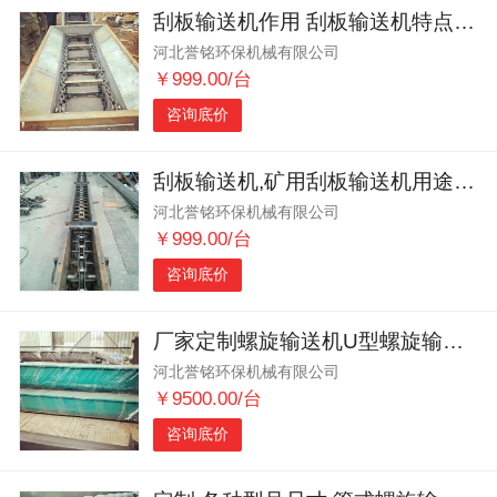
刮板输送机作用 刮板输送机特点 刮板输送机规格 刮板输送机
河北誉铭环保机械有限公司
￥999.00/台
咨询底价
刮板输送机,矿用刮板输送机用途,40T刮板机制造品质
河北誉铭环保机械有限公司
￥999.00/台
咨询底价
厂家定制螺旋输送机U型螺旋输送机不锈钢螺旋输送机
河北誉铭环保机械有限公司
￥9500.00/台
咨询底价