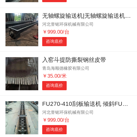
无轴螺旋输送机|无轴螺旋输送机生产厂家_
河北誉铭环保机械有限公司
￥999.00/台
咨询底价
入窑斗提防撕裂钢丝皮带
青岛海顺德橡胶有限公司
￥35.00/米
咨询底价
FU270-410刮板输送机 倾斜FU系列刮板机
河北誉铭环保机械有限公司
￥999.00/台
咨询底价