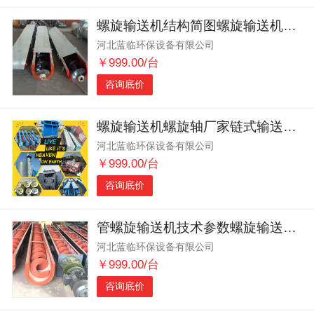
螺旋输送机结构简图螺旋输送机结构简单螺旋输送机尾端结构图
河北蓝临环保设备有限公司
￥999.00/台
咨询底价
螺旋输送机螺旋轴厂家链式输送机结构简图螺旋输送机规格型号报价
河北蓝临环保设备有限公司
￥999.00/台
咨询底价
管螺旋输送机技术参数螺旋输送机结构分解螺旋输送机螺旋轴厂家
河北蓝临环保设备有限公司
￥999.00/台
咨询底价