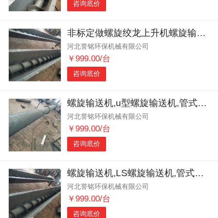
咨询底价
非标定做螺旋绞龙上升机螺旋输送机的型号
河北誉铭环保机械有限公司
￥999.00/台
咨询底价
螺旋输送机,u型螺旋输送机,管式螺旋输送机型号
河北誉铭环保机械有限公司
￥999.00/台
咨询底价
螺旋输送机,LS螺旋输送机,管式螺旋输送机,绞龙螺旋输送机
河北誉铭环保机械有限公司
￥999.00/台
咨询底价