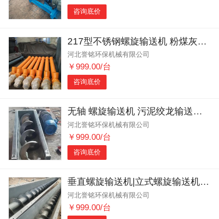
咨询底价
217型不锈钢螺旋输送机 粉煤灰螺旋输送机 水泥螺旋绞龙
河北誉铭环保机械有限公司
￥999.00/台
咨询底价
无轴 螺旋输送机 污泥绞龙输送机 垃圾槽式螺旋输送机
河北誉铭环保机械有限公司
￥999.00/台
咨询底价
垂直螺旋输送机|立式螺旋输送机|管式螺旋输送机
河北誉铭环保机械有限公司
￥999.00/台