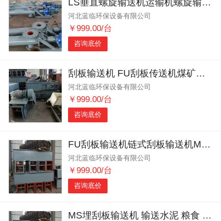
LS垂直螺旋输送机运输机螺旋输送机垂直螺旋输送机
河北蓝临环保设备有限公司
￥999.00/台
咨询底价
刮板输送机 FU刮板传送机煤矿粉体运送刮板机链条式输送刮板机
河北蓝临环保设备有限公司
￥999.00/台
咨询底价
FU刮板输送机链式刮板输送机MS埋式刮板机粉煤灰埋刮板输
河北蓝临环保设备有限公司
￥999.00/台
咨询底价
MS埋刮板输送机 输送水泥 粮食 矿山行业 大量生产输送机