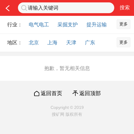
更多
行业：
电气电工
采掘支护
提升运输
通风防尘
仪器仪表
通信设备
更多
地区：
北京
上海
天津
广东
排水设备
钻探设备
非金属品
重庆
河北
河南
山西
工程机械
选矿设备
节能环保
山东
内蒙古
黑龙江
吉林
化工化学
安防设备
矿用物资
抱歉，暂无相关信息
辽宁
江苏
浙江
湖北
应急救援
智能制造
原材料市场
湖南
安徽
广西
福建
农业机械
交通机械
零部件
返回首页
返回顶部
江西
陕西
四川
贵州
其他市场
云南
西藏
甘肃
青海
Copyright © 2019
搜矿网 版权所有
宁夏
海南
新疆
台湾
香港
澳门
国外地区