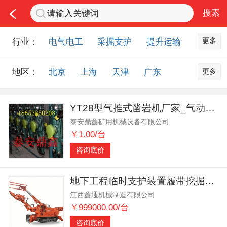
更多
行业：
电气电工
采掘支护
提升运输
通风防尘
仪器仪表
通信设备
更多
地区：
北京
上海
天津
广东
排水设备
钻探设备
非金属品
重庆
河北
河南
山西
工程机械
选矿设备
节能环保
YT28型气推式凿岩机厂家_气动凿岩机批发
山东
内蒙古
黑龙江
吉林
化工化学
安防设备
矿用物资
泰安鼎鑫矿用机械设备有限公司
辽宁
江苏
浙江
湖北
应急救援
智能制造
原材料市场
￥1.00/台
湖南
安徽
广西
福建
农业机械
交通机械
零部件
咨询底价
江西
陕西
四川
贵州
其他市场
云南
西藏
甘肃
青海
地下工程临时支护装置履带挖掘式装载机 ZWY/120/55L
江西鑫通机械制造有限公司
宁夏
海南
新疆
台湾
￥999000.00/台
香港
澳门
国外地区
咨询底价