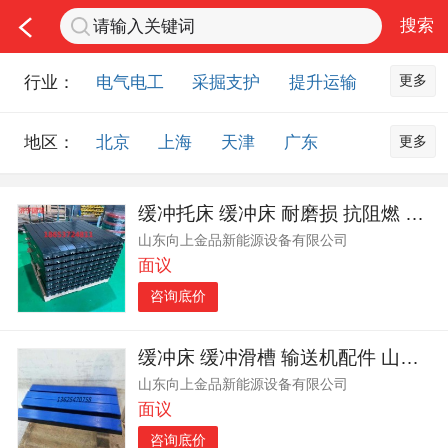
更多
行业：
电气电工
采掘支护
提升运输
通风防尘
仪器仪表
通信设备
更多
地区：
北京
上海
天津
广东
排水设备
钻探设备
非金属品
重庆
河北
河南
山西
工程机械
选矿设备
节能环保
缓冲托床 缓冲床 耐磨损 抗阻燃 山东向上金品欢迎您
山东
内蒙古
黑龙江
吉林
化工化学
安防设备
矿用物资
山东向上金品新能源设备有限公司
辽宁
江苏
浙江
湖北
应急救援
智能制造
原材料市场
面议
湖南
安徽
广西
福建
农业机械
交通机械
零部件
咨询底价
江西
陕西
四川
贵州
其他市场
云南
西藏
甘肃
青海
缓冲床 缓冲滑槽 输送机配件 山东向上金品生产
山东向上金品新能源设备有限公司
宁夏
海南
新疆
台湾
面议
香港
澳门
国外地区
咨询底价