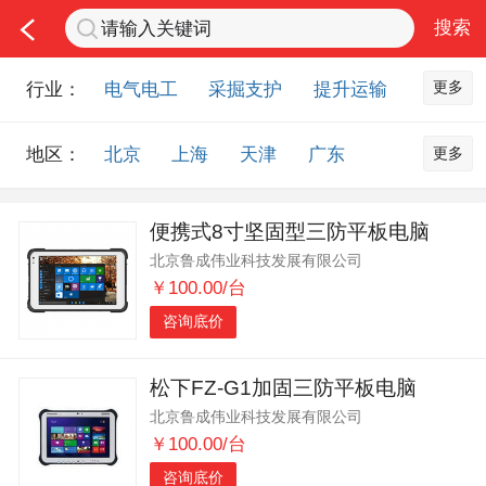
更多
行业：
电气电工
采掘支护
提升运输
通风防尘
仪器仪表
通信设备
更多
地区：
北京
上海
天津
广东
排水设备
钻探设备
非金属品
重庆
河北
河南
山西
工程机械
选矿设备
节能环保
便携式8寸坚固型三防平板电脑
山东
内蒙古
黑龙江
吉林
化工化学
安防设备
矿用物资
北京鲁成伟业科技发展有限公司
辽宁
江苏
浙江
湖北
应急救援
智能制造
原材料市场
￥100.00/台
湖南
安徽
广西
福建
农业机械
交通机械
零部件
咨询底价
江西
陕西
四川
贵州
其他市场
云南
西藏
甘肃
青海
松下FZ-G1加固三防平板电脑
北京鲁成伟业科技发展有限公司
宁夏
海南
新疆
台湾
￥100.00/台
香港
澳门
国外地区
咨询底价