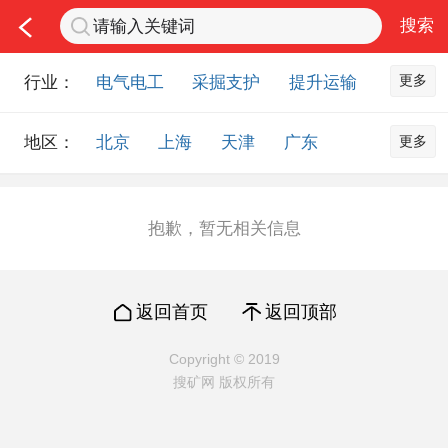
更多
行业：
电气电工
采掘支护
提升运输
通风防尘
仪器仪表
通信设备
更多
地区：
北京
上海
天津
广东
排水设备
钻探设备
非金属品
重庆
河北
河南
山西
工程机械
选矿设备
节能环保
山东
内蒙古
黑龙江
吉林
化工化学
安防设备
矿用物资
抱歉，暂无相关信息
辽宁
江苏
浙江
湖北
应急救援
智能制造
原材料市场
湖南
安徽
广西
福建
农业机械
交通机械
零部件
返回首页
返回顶部
江西
陕西
四川
贵州
其他市场
云南
西藏
甘肃
青海
Copyright © 2019
搜矿网 版权所有
宁夏
海南
新疆
台湾
香港
澳门
国外地区