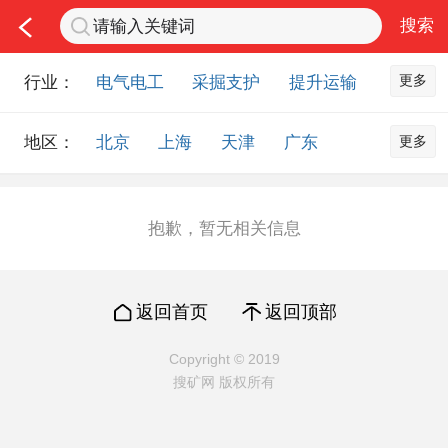
更多
行业：
电气电工
采掘支护
提升运输
通风防尘
仪器仪表
通信设备
更多
地区：
北京
上海
天津
广东
排水设备
钻探设备
非金属品
重庆
河北
河南
山西
工程机械
选矿设备
节能环保
山东
内蒙古
黑龙江
吉林
化工化学
安防设备
矿用物资
抱歉，暂无相关信息
辽宁
江苏
浙江
湖北
应急救援
智能制造
原材料市场
湖南
安徽
广西
福建
农业机械
交通机械
零部件
返回首页
返回顶部
江西
陕西
四川
贵州
其他市场
云南
西藏
甘肃
青海
Copyright © 2019
搜矿网 版权所有
宁夏
海南
新疆
台湾
香港
澳门
国外地区