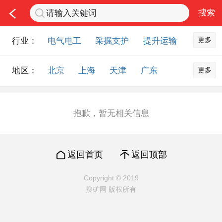
更多
行业：
电气电工
采掘支护
提升运输
通风防尘
仪器仪表
通信设备
更多
地区：
北京
上海
天津
广东
排水设备
钻探设备
非金属品
重庆
河北
河南
山西
工程机械
选矿设备
节能环保
山东
内蒙古
黑龙江
吉林
化工化学
安防设备
矿用物资
抱歉，暂无相关信息
辽宁
江苏
浙江
湖北
应急救援
智能制造
原材料市场
湖南
安徽
广西
福建
农业机械
交通机械
零部件
返回首页
返回顶部
江西
陕西
四川
贵州
其他市场
云南
西藏
甘肃
青海
Copyright © 2019
搜矿网 版权所有
宁夏
海南
新疆
台湾
香港
澳门
国外地区