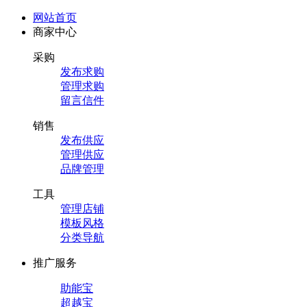
网站首页
商家中心
采购
发布求购
管理求购
留言信件
销售
发布供应
管理供应
品牌管理
工具
管理店铺
模板风格
分类导航
推广服务
助能宝
超越宝