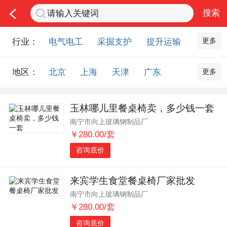
更多
行业：
电气电工
采掘支护
提升运输
通风防尘
仪器仪表
通信设备
更多
地区：
北京
上海
天津
广东
排水设备
钻探设备
非金属品
重庆
河北
河南
山西
工程机械
选矿设备
节能环保
玉林哪儿里餐桌椅卖，多少钱一套
山东
内蒙古
黑龙江
吉林
化工化学
安防设备
矿用物资
南宁市向上玻璃钢制品厂
辽宁
江苏
浙江
湖北
应急救援
智能制造
原材料市场
￥280.00/套
湖南
安徽
广西
福建
农业机械
交通机械
零部件
咨询底价
江西
陕西
四川
贵州
其他市场
云南
西藏
甘肃
青海
来宾学生食堂餐桌椅厂家批发
南宁市向上玻璃钢制品厂
宁夏
海南
新疆
台湾
￥280.00/套
香港
澳门
国外地区
咨询底价