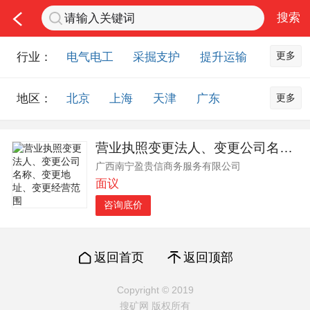
更多
行业：
电气电工
采掘支护
提升运输
通风防尘
仪器仪表
通信设备
更多
地区：
北京
上海
天津
广东
排水设备
钻探设备
非金属品
重庆
河北
河南
山西
工程机械
选矿设备
节能环保
营业执照变更法人、变更公司名称、变更地址、变更经营范围
山东
内蒙古
黑龙江
吉林
化工化学
安防设备
矿用物资
广西南宁盈贵信商务服务有限公司
辽宁
江苏
浙江
湖北
应急救援
智能制造
原材料市场
面议
湖南
安徽
广西
福建
农业机械
交通机械
零部件
咨询底价
江西
陕西
四川
贵州
其他市场
云南
西藏
甘肃
青海
返回首页
返回顶部
宁夏
海南
新疆
台湾
Copyright © 2019
香港
澳门
国外地区
搜矿网 版权所有