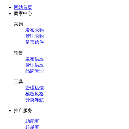
网站首页
商家中心
采购
发布求购
管理求购
留言信件
销售
发布供应
管理供应
品牌管理
工具
管理店铺
模板风格
分类导航
推广服务
助能宝
超越宝