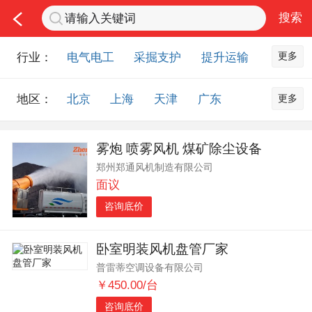
更多
行业：
电气电工
采掘支护
提升运输
通风防尘
仪器仪表
通信设备
更多
地区：
北京
上海
天津
广东
排水设备
钻探设备
非金属品
重庆
河北
河南
山西
工程机械
选矿设备
节能环保
雾炮 喷雾风机 煤矿除尘设备
山东
内蒙古
黑龙江
吉林
化工化学
安防设备
矿用物资
郑州郑通风机制造有限公司
辽宁
江苏
浙江
湖北
应急救援
智能制造
原材料市场
面议
湖南
安徽
广西
福建
农业机械
交通机械
零部件
咨询底价
江西
陕西
四川
贵州
其他市场
云南
西藏
甘肃
青海
卧室明装风机盘管厂家
普雷蒂空调设备有限公司
宁夏
海南
新疆
台湾
￥450.00/台
香港
澳门
国外地区
咨询底价