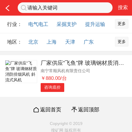
更多
行业：
电气电工
采掘支护
提升运输
通风防尘
仪器仪表
通信设备
更多
地区：
北京
上海
天津
广东
排水设备
钻探设备
非金属品
重庆
河北
河南
山西
工程机械
选矿设备
节能环保
厂家供应“飞鱼”牌 玻璃钢材质消防排烟风机 斜流式风机
山东
内蒙古
黑龙江
吉林
化工化学
安防设备
矿用物资
南宁常顺风机有限责任公司
辽宁
江苏
浙江
湖北
应急救援
智能制造
原材料市场
￥880.00/台
湖南
安徽
广西
福建
农业机械
交通机械
零部件
咨询底价
江西
陕西
四川
贵州
其他市场
云南
西藏
甘肃
青海
返回首页
返回顶部
宁夏
海南
新疆
台湾
Copyright © 2019
香港
澳门
国外地区
搜矿网 版权所有