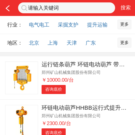
更多
行业：
电气电工
采掘支护
提升运输
通风防尘
仪器仪表
通信设备
更多
地区：
北京
上海
天津
广东
排水设备
钻探设备
非金属品
重庆
河北
河南
山西
工程机械
选矿设备
节能环保
运行链条葫芦 环链电动葫芦 带电动跑车固定 厂家直销
山东
内蒙古
黑龙江
吉林
化工化学
安防设备
矿用物资
郑州矿山机械集团股份有限公司
辽宁
江苏
浙江
湖北
应急救援
智能制造
原材料市场
￥10000.00/台
湖南
安徽
广西
福建
农业机械
交通机械
零部件
咨询底价
江西
陕西
四川
贵州
其他市场
云南
西藏
甘肃
青海
环链电动葫芦HHBB运行式提升机低净空鬼头起重环链葫芦
郑州矿山机械集团股份有限公司
宁夏
海南
新疆
台湾
￥2300.00/台
香港
澳门
国外地区
咨询底价