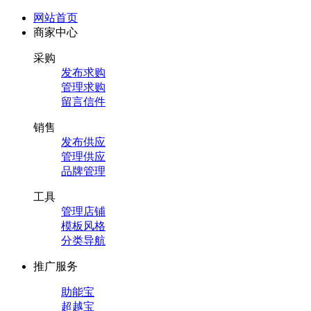
网站首页
商家中心
采购
发布求购
管理求购
留言信件
销售
发布供应
管理供应
品牌管理
工具
管理店铺
模板风格
分类导航
推广服务
助能宝
超越宝