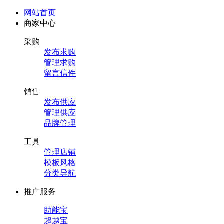
网站首页
商家中心
采购
发布求购
管理求购
留言信件
销售
发布供应
管理供应
品牌管理
工具
管理店铺
模板风格
分类导航
推广服务
助能宝
超越宝