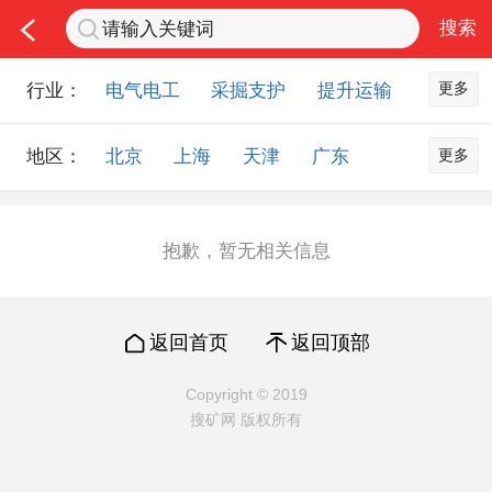
更多
行业：
电气电工
采掘支护
提升运输
通风防尘
仪器仪表
通信设备
更多
地区：
北京
上海
天津
广东
排水设备
钻探设备
非金属品
重庆
河北
河南
山西
工程机械
选矿设备
节能环保
山东
内蒙古
黑龙江
吉林
化工化学
安防设备
矿用物资
抱歉，暂无相关信息
辽宁
江苏
浙江
湖北
应急救援
智能制造
原材料市场
湖南
安徽
广西
福建
农业机械
交通机械
零部件
返回首页
返回顶部
江西
陕西
四川
贵州
其他市场
云南
西藏
甘肃
青海
Copyright © 2019
搜矿网 版权所有
宁夏
海南
新疆
台湾
香港
澳门
国外地区