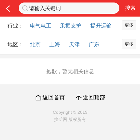
更多
行业：
电气电工
采掘支护
提升运输
通风防尘
仪器仪表
通信设备
更多
地区：
北京
上海
天津
广东
排水设备
钻探设备
非金属品
重庆
河北
河南
山西
工程机械
选矿设备
节能环保
山东
内蒙古
黑龙江
吉林
化工化学
安防设备
矿用物资
抱歉，暂无相关信息
辽宁
江苏
浙江
湖北
应急救援
智能制造
原材料市场
湖南
安徽
广西
福建
农业机械
交通机械
零部件
返回首页
返回顶部
江西
陕西
四川
贵州
其他市场
云南
西藏
甘肃
青海
Copyright © 2019
搜矿网 版权所有
宁夏
海南
新疆
台湾
香港
澳门
国外地区