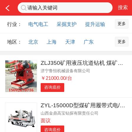
更多
行业：
电气电工
采掘支护
提升运输
通风防尘
仪器仪表
通信设备
更多
地区：
北京
上海
天津
广东
排水设备
钻探设备
非金属品
重庆
河北
河南
山西
工程机械
选矿设备
节能环保
ZLJ350矿用液压坑道钻机 煤矿用探水探瓦斯钻机
山东
内蒙古
黑龙江
吉林
化工化学
安防设备
矿用物资
济宁鲁恒机械设备有限公司
辽宁
江苏
浙江
湖北
应急救援
智能制造
原材料市场
￥21000.00/台
湖南
安徽
广西
福建
农业机械
交通机械
零部件
咨询底价
江西
陕西
四川
贵州
其他市场
云南
西藏
甘肃
青海
ZYL-15000D型煤矿用履带式电/液压定向钻机
山西金鼎高宝钻探有限责任公司
宁夏
海南
新疆
台湾
面议
香港
澳门
国外地区
咨询底价