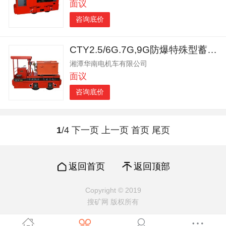
面议
咨询底价
CTY2.5/6G.7G,9G防爆特殊型蓄电池电机车
湘潭华南电机车有限公司
面议
咨询底价
1
/4
下一页
上一页
首页
尾页
返回首页
返回顶部
Copyright © 2019
搜矿网 版权所有