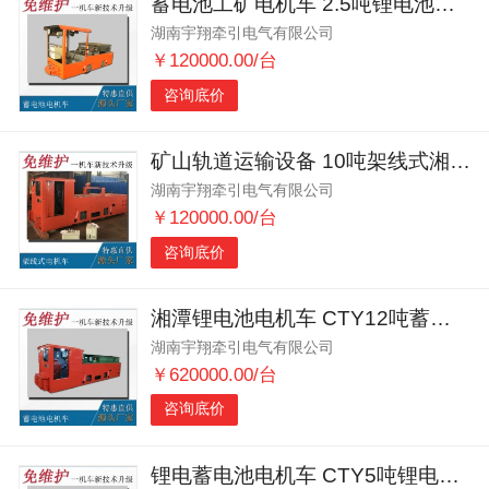
蓄电池工矿电机车 2.5吨锂电池湘潭电机车 井下轨道牵引机车
湖南宇翔牵引电气有限公司
￥120000.00/台
咨询底价
矿山轨道运输设备 10吨架线式湘潭电机车 湘潭工矿电机车
湖南宇翔牵引电气有限公司
￥120000.00/台
咨询底价
湘潭锂电池电机车 CTY12吨蓄电池变频电机车 矿用电瓶机车
湖南宇翔牵引电气有限公司
￥620000.00/台
咨询底价
锂电蓄电池电机车 CTY5吨锂电池湘潭井下电机车