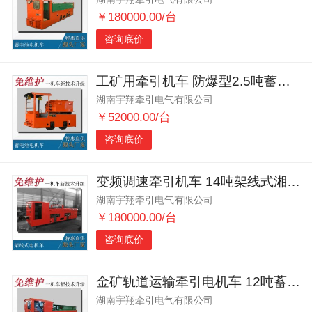
￥180000.00/台
咨询底价
工矿用牵引机车 防爆型2.5吨蓄电池电机车 湘潭井下电机车
湖南宇翔牵引电气有限公司
￥52000.00/台
咨询底价
变频调速牵引机车 14吨架线式湘潭电机车 轨道运输车
湖南宇翔牵引电气有限公司
￥180000.00/台
咨询底价
金矿轨道运输牵引电机车 12吨蓄电池电机车 井下锂电池电机车
湖南宇翔牵引电气有限公司