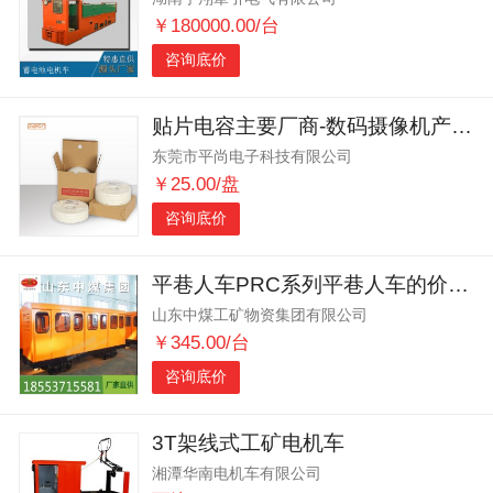
￥180000.00/台
咨询底价
贴片电容主要厂商-数码摄像机产品专用-安全可靠
东莞市平尚电子科技有限公司
￥25.00/盘
咨询底价
平巷人车PRC系列平巷人车的价格现货供应
山东中煤工矿物资集团有限公司
￥345.00/台
咨询底价
3T架线式工矿电机车
湘潭华南电机车有限公司