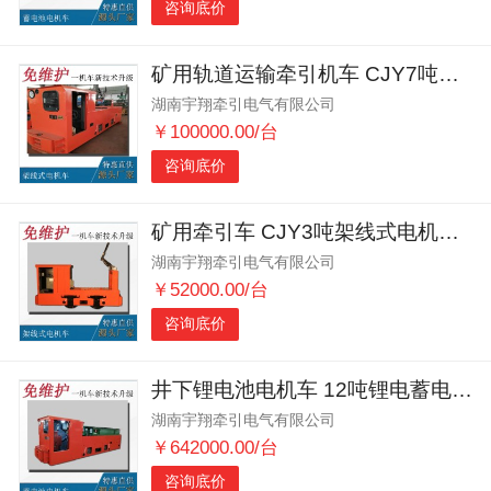
咨询底价
矿用轨道运输牵引机车 CJY7吨井下架线式电机车
湖南宇翔牵引电气有限公司
￥100000.00/台
咨询底价
矿用牵引车 CJY3吨架线式电机车 电机车厂家供应
湖南宇翔牵引电气有限公司
￥52000.00/台
咨询底价
井下锂电池电机车 12吨锂电蓄电池电机车 矿用牵引机车
湖南宇翔牵引电气有限公司
￥642000.00/台
咨询底价