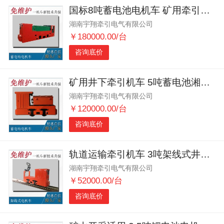
国标8吨蓄电池电机车 矿用牵引机车 轨距可选 运载能力大
湖南宇翔牵引电气有限公司
￥180000.00/台
咨询底价
矿用井下牵引机车 5吨蓄电池湘潭电机车
湖南宇翔牵引电气有限公司
￥120000.00/台
咨询底价
轨道运输牵引机车 3吨架线式井下电机车 湘潭牵引机车
湖南宇翔牵引电气有限公司
￥52000.00/台
咨询底价