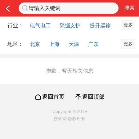
更多
行业：
电气电工
采掘支护
提升运输
通风防尘
仪器仪表
通信设备
更多
地区：
北京
上海
天津
广东
排水设备
钻探设备
非金属品
重庆
河北
河南
山西
工程机械
选矿设备
节能环保
山东
内蒙古
黑龙江
吉林
化工化学
安防设备
矿用物资
抱歉，暂无相关信息
辽宁
江苏
浙江
湖北
应急救援
智能制造
原材料市场
湖南
安徽
广西
福建
农业机械
交通机械
零部件
返回首页
返回顶部
江西
陕西
四川
贵州
其他市场
云南
西藏
甘肃
青海
Copyright © 2019
搜矿网 版权所有
宁夏
海南
新疆
台湾
香港
澳门
国外地区