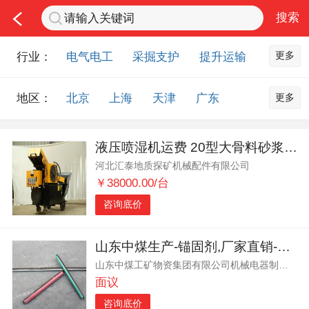
更多
行业：
电气电工
采掘支护
提升运输
通风防尘
仪器仪表
通信设备
更多
地区：
北京
上海
天津
广东
排水设备
钻探设备
非金属品
重庆
河北
河南
山西
工程机械
选矿设备
节能环保
液压喷湿机运费 20型大骨料砂浆泵试机发货
山东
内蒙古
黑龙江
吉林
化工化学
安防设备
矿用物资
河北汇泰地质探矿机械配件有限公司
辽宁
江苏
浙江
湖北
应急救援
智能制造
原材料市场
￥38000.00/台
湖南
安徽
广西
福建
农业机械
交通机械
零部件
咨询底价
江西
陕西
四川
贵州
其他市场
云南
西藏
甘肃
青海
山东中煤生产-锚固剂,厂家直销-锚固剂,锚固剂-用途
山东中煤工矿物资集团有限公司机械电器制造分公司
宁夏
海南
新疆
台湾
面议
香港
澳门
国外地区
咨询底价