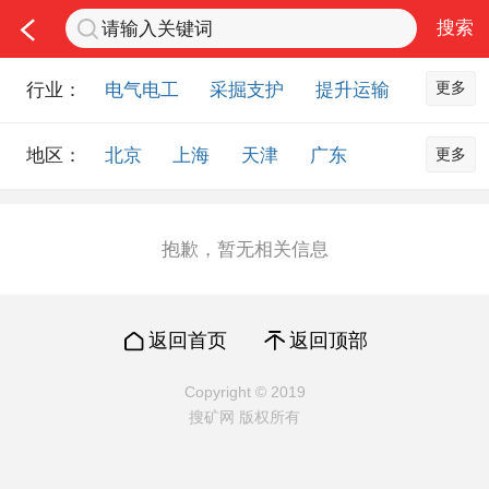
更多
行业：
电气电工
采掘支护
提升运输
通风防尘
仪器仪表
通信设备
更多
地区：
北京
上海
天津
广东
排水设备
钻探设备
非金属品
重庆
河北
河南
山西
工程机械
选矿设备
节能环保
山东
内蒙古
黑龙江
吉林
化工化学
安防设备
矿用物资
抱歉，暂无相关信息
辽宁
江苏
浙江
湖北
应急救援
智能制造
原材料市场
湖南
安徽
广西
福建
农业机械
交通机械
零部件
返回首页
返回顶部
江西
陕西
四川
贵州
其他市场
云南
西藏
甘肃
青海
Copyright © 2019
搜矿网 版权所有
宁夏
海南
新疆
台湾
香港
澳门
国外地区