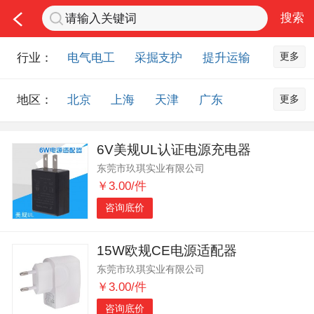
更多
行业：
电气电工
采掘支护
提升运输
通风防尘
仪器仪表
通信设备
更多
地区：
北京
上海
天津
广东
排水设备
钻探设备
非金属品
重庆
河北
河南
山西
工程机械
选矿设备
节能环保
6V美规UL认证电源充电器
山东
内蒙古
黑龙江
吉林
化工化学
安防设备
矿用物资
东莞市玖琪实业有限公司
辽宁
江苏
浙江
湖北
应急救援
智能制造
原材料市场
￥3.00/件
湖南
安徽
广西
福建
农业机械
交通机械
零部件
咨询底价
江西
陕西
四川
贵州
其他市场
云南
西藏
甘肃
青海
15W欧规CE电源适配器
东莞市玖琪实业有限公司
宁夏
海南
新疆
台湾
￥3.00/件
香港
澳门
国外地区
咨询底价