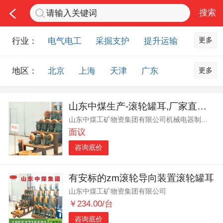
更多
行业：
电气电工
采掘支护
提升运输
通风防尘
仪器仪表
通信设备
更多
地区：
北京
上海
天津
广东
排水设备
钻探设备
非金属品
重庆
河北
河南
山西
工程机械
选矿设备
节能环保
山东中煤生产-滚轮罐耳,厂家直销-滚轮罐耳,滚轮罐耳-质量
山东
内蒙古
黑龙江
吉林
化工化学
安防设备
矿用物资
山东中煤工矿物资集团有限公司机械电器制造分公司
辽宁
江苏
浙江
湖北
应急救援
智能制造
原材料市场
面议
湖南
安徽
广西
福建
农业机械
交通机械
零部件
咨询底价
江西
陕西
四川
贵州
其他市场
云南
西藏
甘肃
青海
有安标的zm滚轮导向装置滚轮罐耳
山东中煤工矿物资集团有限公司
宁夏
海南
新疆
台湾
￥234.00/台
香港
澳门
国外地区
咨询底价